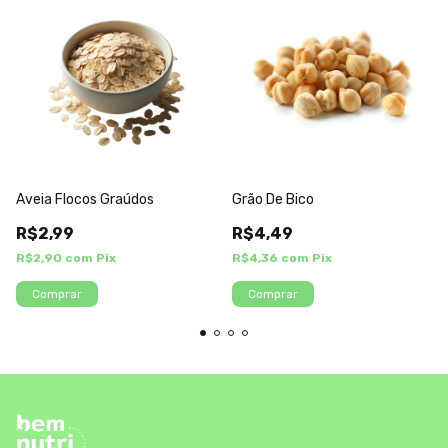
Aveia Flocos Graúdos
Grão De Bico
R$2,99
R$4,49
R$2,90
com
Pix
R$4,36
com
Pix
Comprar
Comprar